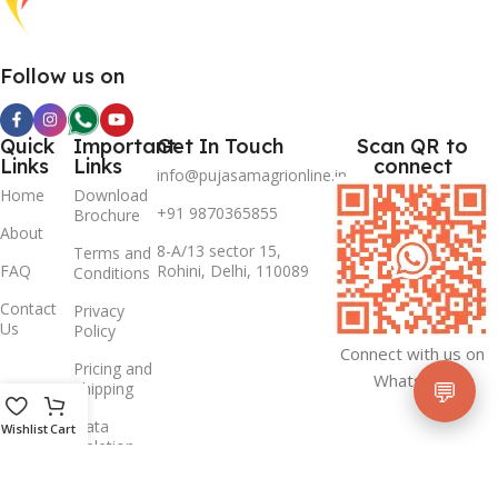
Follow us on
Quick
Important
Get In Touch
Scan QR to
Links
Links
connect
info@pujasamagrionline.in
Home
Download
+91 9870365855
Brochure
About
8-A/13 sector 15,
Terms and
FAQ
Rohini, Delhi, 110089
Conditions
Contact
Privacy
Us
Policy
Connect with us on
Pricing and
Whatsapp
💬
Shipping
Data
Wishlist
Cart
Deletion
Policy