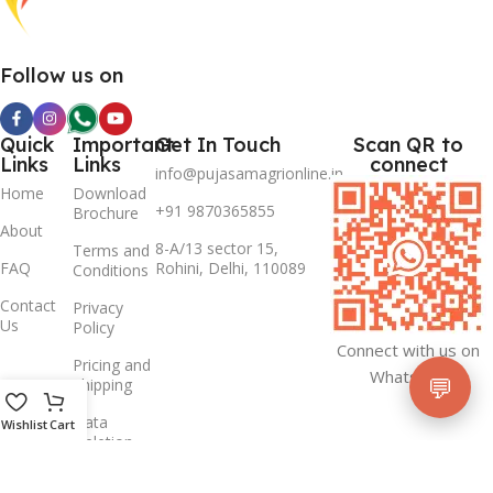
Follow us on
Quick
Important
Get In Touch
Scan QR to
Links
Links
connect
info@pujasamagrionline.in
Home
Download
+91 9870365855
Brochure
About
8-A/13 sector 15,
Terms and
FAQ
Rohini, Delhi, 110089
Conditions
Contact
Privacy
Us
Policy
Connect with us on
Pricing and
Whatsapp
💬
Shipping
Data
Wishlist
Cart
Deletion
Policy