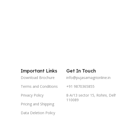
Important Links
Get In Touch
Download Brochure
info@pujasamagrionline.in
Terms and Conditions
+91 9870365855
Privacy Policy
8-A/13 sector 15, Rohini, Delh
110089
Pricing and Shipping
Data Deletion Policy