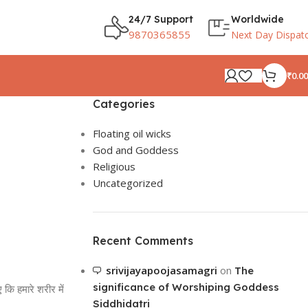
24/7 Support
Worldwide
9870365855
Next Day Dispat
₹
0.00
Categories
Floating oil wicks
God and Goddess
Religious
Uncategorized
Recent Comments
srivijayapoojasamagri
on
The
significance of Worshiping Goddess
 कि हमारे शरीर में
Siddhidatri